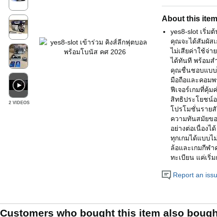
About this ite
yes8-slot เริ่
คุณจะได้สัมผัส
ไม่เสียค่าใช้จ
ได้ทันที พร้อมส
คุณชื่นชอบแบบ
มือถือและคอมพ
ฟีเจอร์เกมที่คุ
สิทธิประโยชน์อ
2 VIDEOS
โปรโมชั่นรายสั
ความทันสมัยของ
อย่างต่อเนื่อง
ทุกเกมได้แบบไม่ม
ล้อและเกมกีฬา
ทะเบียน แค่เริ่
Report an issue
Customers who bought this item also bough