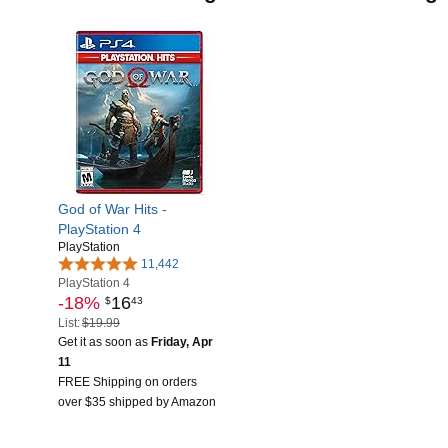
God of War Hits -
PlayStation 4
PlayStation
11,442
PlayStation 4
-18%
16
$
43
List:
$19.99
Get it as soon as
Friday, Apr
11
FREE Shipping on orders
over $35 shipped by Amazon