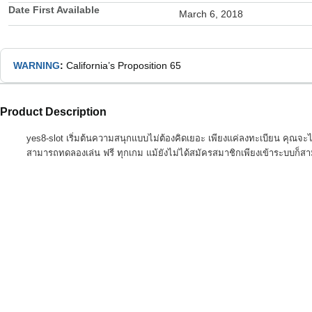
Date First Available
March 6, 2018
WARNING
:
California’s Proposition 65
Product Description
yes8-slot เริ่มต้นความสนุกแบบไม่ต้องคิดเยอะ เพียงแค่ลงทะเบียน คุณจะไ
สามารถทดลองเล่น ฟรี ทุกเกม แม้ยังไม่ได้สมัครสมาชิกเพียงเข้าระบบก็สา