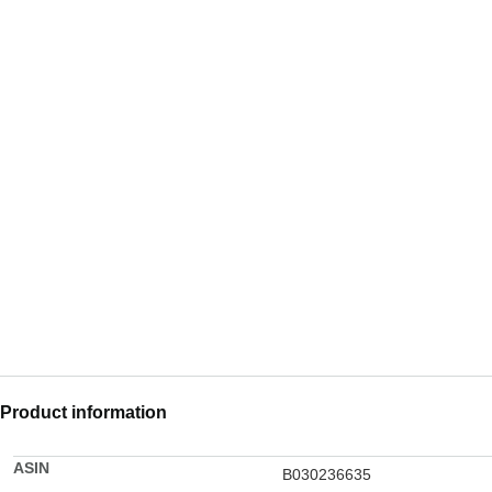
Product information
ASIN
B030236635