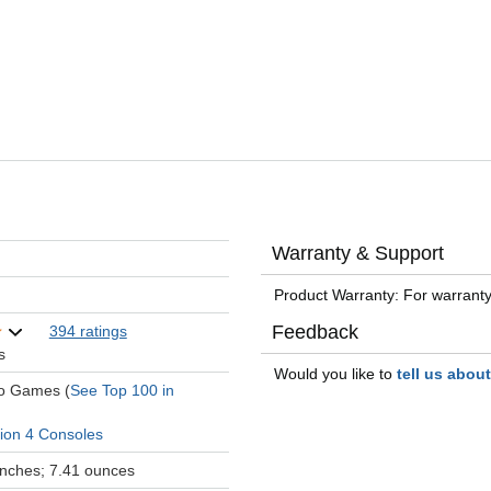
Warranty & Support
Product Warranty: For warranty
Feedback
394 ratings
s
Would you like to
tell us abou
eo Games (
See Top 100 in
tion 4 Consoles
 inches; 7.41 ounces