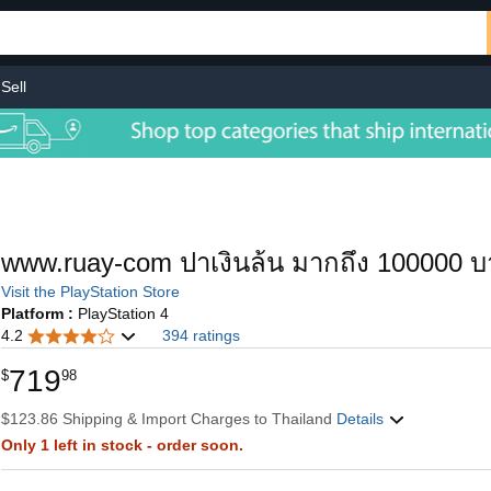
Sell
www.ruay-com ปาเงินล้น มากถึง 100000 
Visit the PlayStation Store
Platform :
PlayStation 4
4.2
394 ratings
719
$
98
$123.86 Shipping & Import Charges to Thailand
Details
Only 1 left in stock - order soon.