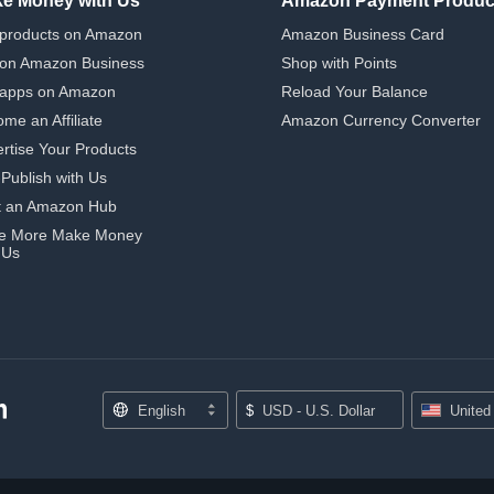
e Money with Us
Amazon Payment Produc
 products on Amazon
Amazon Business Card
 on Amazon Business
Shop with Points
 apps on Amazon
Reload Your Balance
me an Affiliate
Amazon Currency Converter
rtise Your Products
-Publish with Us
t an Amazon Hub
e More Make Money
 Us
English
$
USD - U.S. Dollar
United