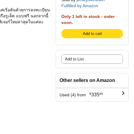
Fulfilled by Amazon
ค่เริ่มต้นด้วยการลงทะเบียน
ือรูเล็ต แบบฟรี นอกจากนี้
Only 1 left in stock - order
ีเจอร์ใหม่ล่าสุดในแต่ละ
soon.
Add to cart
Add to List
Other sellers on Amazon
$
335
99
Used (4) from