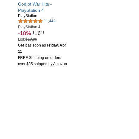
God of War Hits -
PlayStation 4
PlayStation
11,442
PlayStation 4
-18%
16
$
43
List:
$19.99
Get it as soon as
Friday, Apr
11
FREE Shipping on orders
over $35 shipped by Amazon