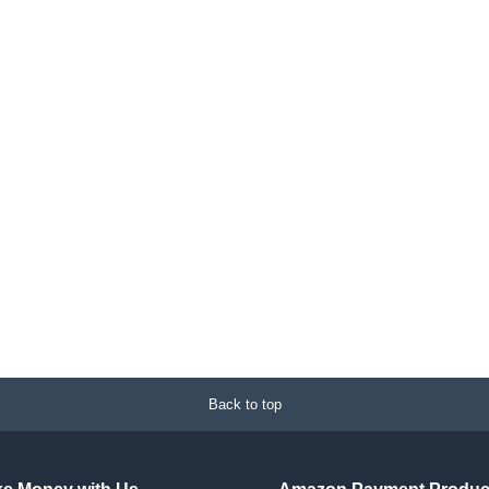
Back to top