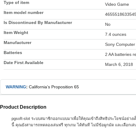
Type of item
Video Game
Item model number
465551863354
Is Discontinued By Manufacturer
No
Item Weight
7.4 ounces
Manufacturer
Sony Computer 
Batteries
2 AA batteries r
Date First Available
March 6, 2018
WARNING
:
California’s Proposition 65
Product Description
pgsoft-slot ระบบสมาชิกออกแบบมาเพื่อให้คุณเข้าถึงสิทธิประโยชน์อย่างเ
นี้ คุณยังสามารถทดลองเล่นฟรี ทุกเกม ได้ทันที ไม่มีข้อผูกมัด และเลือกเ