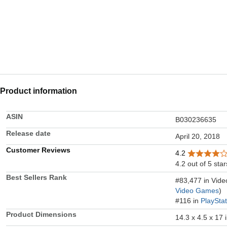
Product information
ASIN
B030236635
Release date
April 20, 2018
Customer Reviews
4.2
4.2 out of 5 star
Best Sellers Rank
#83,477 in Vid
Video Games
)
#116 in
PlaySta
Product Dimensions
14.3 x 4.5 x 17