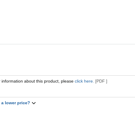
 information about this product, please
click here.
[PDF ]
t a lower price?