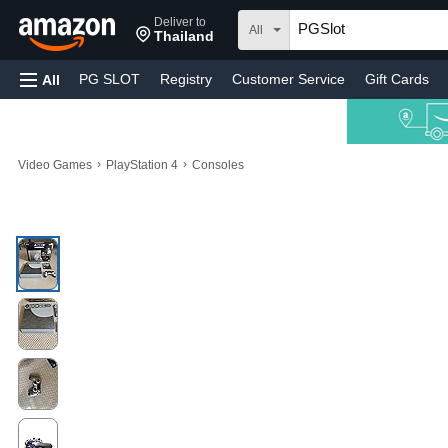
Deliver to
All
Thailand
PG SLOT
Registry
Customer Service
Gift Cards
All
›
›
Video Games
PlayStation 4
Consoles