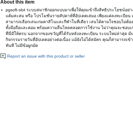
About this item
pgsoft-slot ระบบสมาชิกออกแบบมาเพื่อให้คุณเข้าถึงสิทธิประโยชน์อย่าง
แต้มสะสม หรือ โปรโมชั่นรายสัปดาห์ที่อัปเดตเสมอ เพียงแค่ลงทะเบียน เท
สามารถเลือกเล่นเกมคาสิโนและกีฬาในที่เดียว เล่นได้ตามใจชอบไม่ต
ทั้งมือถือและคอม พร้อมความลื่นไหลตลอดการใช้งาน ไม่ว่าคุณจะชอบ
ที่นี่มีให้ครบ นอกจากของขวัญที่ได้รับหลังลงทะเบียน ระบบใหม่ล่าสุด มั่น
กิจกรรมรายวันที่อัปเดตอย่างต่อเนื่อง แม้ยังไม่ได้สมัคร คุณก็สามารถเข
ทันที ไม่มีข้อผูกมัด
Report an issue with this product or seller