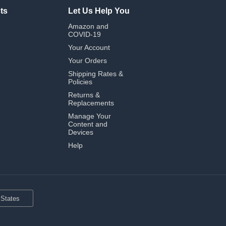
ts
Let Us Help You
Amazon and
COVID-19
Your Account
Your Orders
Shipping Rates &
Policies
Returns &
Replacements
Manage Your
Content and
Devices
Help
 States