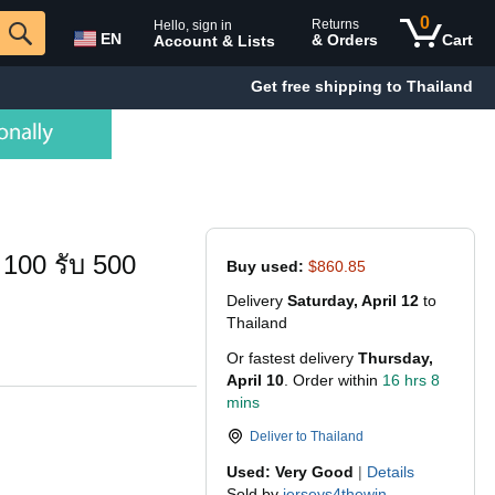
0
Returns
Hello, sign in
EN
& Orders
Cart
Account & Lists
Get free shipping to Thailand
 100 รับ 500
Buy used:
$860.85
Delivery
Saturday, April 12
to
Thailand
Or fastest delivery
Thursday,
April 10
. Order within
16 hrs 8
mins
Deliver to
Thailand
Used: Very Good
|
Details
Sold by
jerseys4thewin