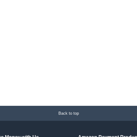
Back to top