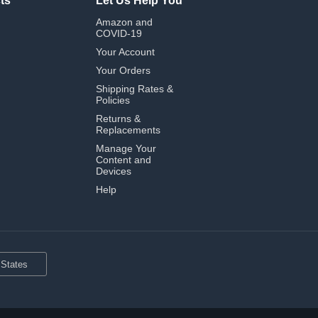
ts
Let Us Help You
Amazon and
COVID-19
Your Account
Your Orders
Shipping Rates &
Policies
Returns &
Replacements
Manage Your
Content and
Devices
Help
 States