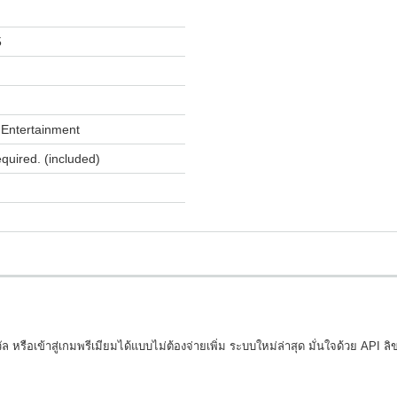
5
Entertainment
equired. (included)
งวัล หรือเข้าสู่เกมพรีเมียมได้แบบไม่ต้องจ่ายเพิ่ม ระบบใหม่ล่าสุด มั่นใจด้วย API ลิ