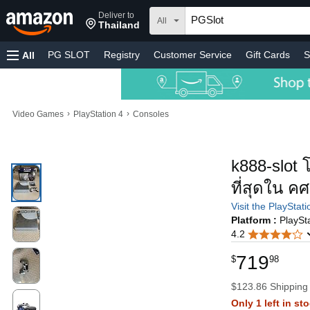
Deliver to
All
Thailand
PG SLOT
Registry
Customer Service
Gift Cards
S
All
›
›
Video Games
PlayStation 4
Consoles
k888-slot 
ที่สุดใน ค
Visit the PlayStat
Platform :
PlaySt
4.2
719
$
98
$123.86 Shipping
Only 1 left in st