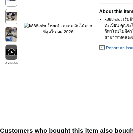
About this ite
k888-slot เริ่ม
ทะเบียน คุณจะไ
กีฬาโดยไม่มีค่า
สามารถทดลองเล
Report an issue
2 VIDEOS
Customers who bought this item also bough