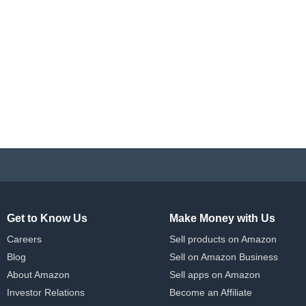
Get to Know Us
Make Money with Us
Careers
Sell products on Amazon
Blog
Sell on Amazon Business
About Amazon
Sell apps on Amazon
Investor Relations
Become an Affiliate