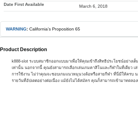
Date First Available
March 6, 2018
WARNING
:
California’s Proposition 65
Product Description
k888-slot ระบบสมาชิกออกแบบมาเพื่อให้คุณเข้าถึงสิทธิประโยชน์อย่างเต็ม
เท่านั้น นอกจากนี้ คุณยังสามารถเลือกเล่นเกมคาสิโนและกีฬาในที่เดีย
การใช้งาน ไม่ว่าคุณจะชอบเกมแนวหมุนวงล้อหรือสายกีฬา ที่นี่มีให้ครบ นอ
รายวันที่อัปเดตอย่างต่อเนื่อง แม้ยังไม่ได้สมัคร คุณก็สามารถเข้ามาทดลองเ