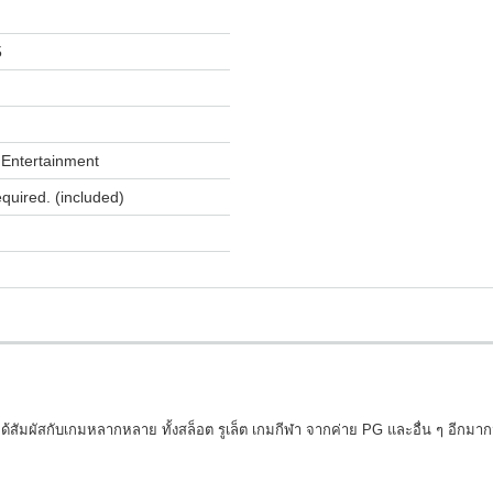
5
Entertainment
equired. (included)
้สัมผัสกับเกมหลากหลาย ทั้งสล็อต รูเล็ต เกมกีฬา จากค่าย PG และอื่น ๆ อีกมาก