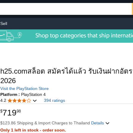
Sell
h25.comสล็อต สมัครได้แล้ว รับเงินฝากอัตร
2026
Visit the PlayStation Store
Platform :
PlayStation 4
4.2
394 ratings
719
$
98
$123.86 Shipping & Import Charges to Thailand
Details
Only 1 left in stock - order soon.