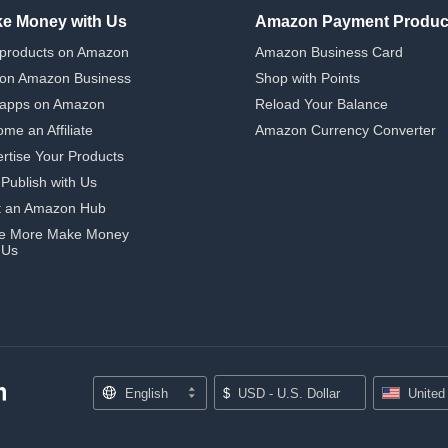
e Money with Us
Amazon Payment Produc
 products on Amazon
Amazon Business Card
 on Amazon Business
Shop with Points
 apps on Amazon
Reload Your Balance
me an Affiliate
Amazon Currency Converter
rtise Your Products
-Publish with Us
t an Amazon Hub
e More Make Money
 Us
English
$
USD - U.S. Dollar
United