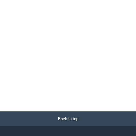
Back to top