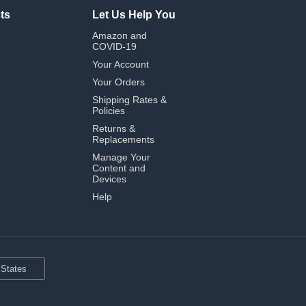
ts
Let Us Help You
Amazon and
COVID-19
Your Account
Your Orders
Shipping Rates &
Policies
Returns &
Replacements
Manage Your
Content and
Devices
Help
 States