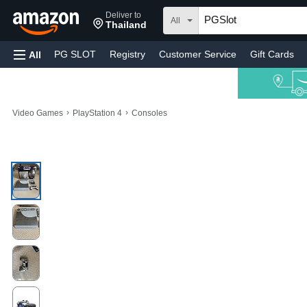
Deliver to
All
Thailand
PG SLOT
Registry
Customer Service
Gift Cards
All
›
›
Video Games
PlayStation 4
Consoles