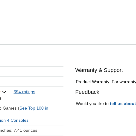
Warranty & Support
Product Warranty: For warranty
Feedback
394 ratings
s
Would you like to
tell us abou
eo Games (
See Top 100 in
tion 4 Consoles
 inches; 7.41 ounces