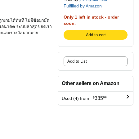
Fulfilled by Amazon
Only 1 left in stock - order
กมได้ทันที ไม่มีข้อผูกมัด
soon.
ลในอนาคต ระบบล่าสุดของเรา
พิเศษและรางวัลมากมาย
Add to cart
Add to List
Other sellers on Amazon
$
335
99
Used (4) from