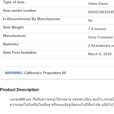
Type of item
Video Game
Item model number
465551863354
Is Discontinued By Manufacturer
No
Item Weight
7.4 ounces
Manufacturer
Sony Computer 
Batteries
2 AA batteries r
Date First Available
March 6, 2018
WARNING
:
California’s Proposition 65
Product Description
combo999-slot เริ่มต้นความสนุกได้ง่ายดาย แค่ลงทะเบียน คุณก็จะกลายเ
ความสนุกไปกับสปินในสล็อต หรือหมุนล้อรูเล็ตแบบไม่มีขั้นจำกัด แม้ยังไม