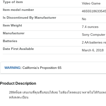
Type of item
Video Game
Item model number
465551863354
Is Discontinued By Manufacturer
No
Item Weight
7.4 ounces
Manufacturer
Sony Computer 
Batteries
2 AA batteries r
Date First Available
March 6, 2018
WARNING
:
California’s Proposition 65
Product Description
289สล็อต เล่นเกมที่คุณชื่นชอบได้เลย ไม่ต้องโหลดแอป พลาดไม่ได้กับแพ
หลังลงทะเบียน