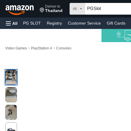
Deliver to
All
Thailand
PG SLOT
Registry
Customer Service
Gift Cards
All
›
›
Video Games
PlayStation 4
Consoles