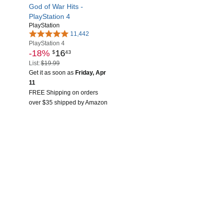
God of War Hits -
PlayStation 4
PlayStation
11,442
PlayStation 4
-18%
16
$
43
List:
$19.99
Get it as soon as
Friday, Apr
11
FREE Shipping on orders
over $35 shipped by Amazon