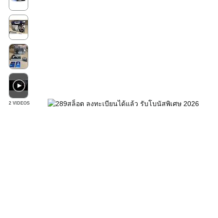
2 VIDEOS