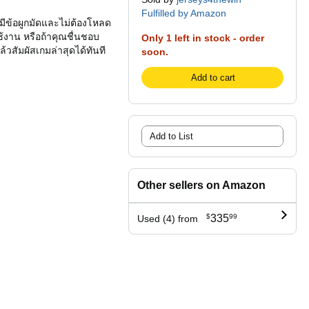
Fulfilled by Amazon
มีข้อผูกมัดและไม่ต้องโหลด
งาน หรือถ้าคุณชื่นชอบ
Only 1 left in stock - order
วสัมผัสเกมล่าสุดได้ทันที
soon.
Add to cart
Add to List
Other sellers on Amazon
$
335
99
Used (4) from