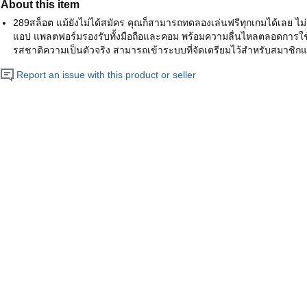
About this item
289สล็อต แม้ยังไม่ได้สมัคร คุณก็สามารถทดลองเล่นฟรีทุกเกมได้เลย ไม่
แอป แพลตฟอร์มรองรับทั้งมือถือและคอม พร้อมความลื่นไหลตลอดการใช้
รสชาติความเป็นตัวจริง สามารถเข้าระบบที่จัดเตรียมไว้สำหรับสมาชิกแล้
Report an issue with this product or seller