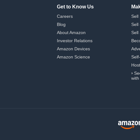
Get to Know Us
Mak
Careers
Sell
Blog
Sell
About Amazon
Sell
Investor Relations
Beco
Amazon Devices
Adve
Amazon Science
Self
Hos
›
Se
with