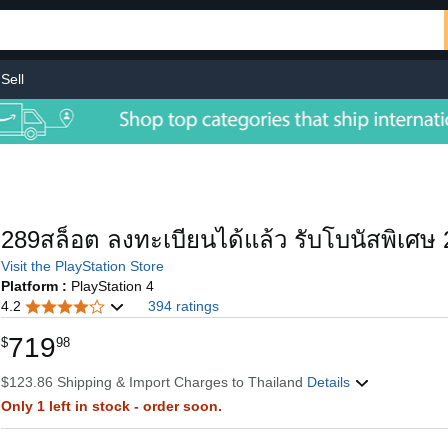
Sell
289สล็อต ลงทะเบียนได้แล้ว รับโบนัสพิเศษ
Visit the PlayStation Store
Platform :
PlayStation 4
4.2
394 ratings
719
$
98
$123.86 Shipping & Import Charges to Thailand
Details
Only 1 left in stock - order soon.