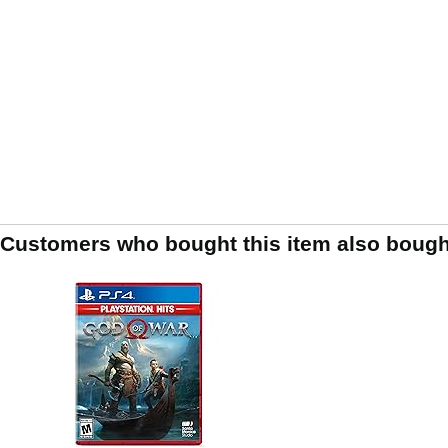
Customers who bought this item also bough