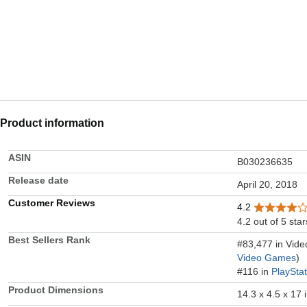
Product information
ASIN
B030236635
Release date
April 20, 2018
Customer Reviews
4.2
4.2 out of 5 star
Best Sellers Rank
#83,477 in Vid
Video Games
)
#116 in
PlaySta
Product Dimensions
14.3 x 4.5 x 17