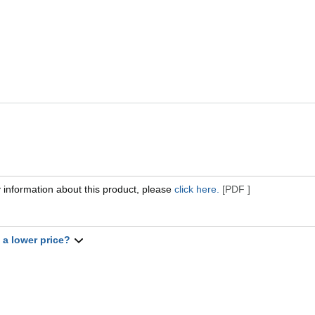
 information about this product, please
click here.
[PDF ]
t a lower price?