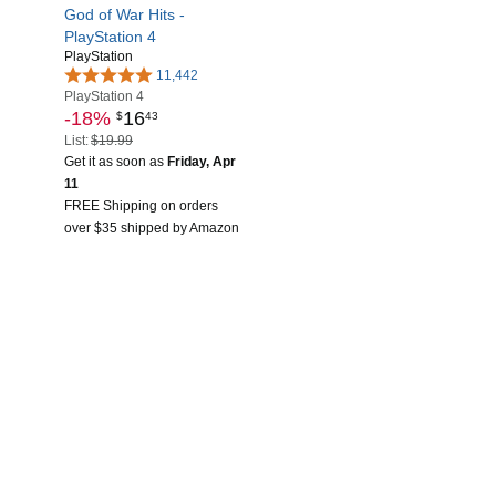
God of War Hits -
PlayStation 4
PlayStation
11,442
PlayStation 4
-18%
16
$
43
List:
$19.99
Get it as soon as
Friday, Apr
11
FREE Shipping on orders
over $35 shipped by Amazon