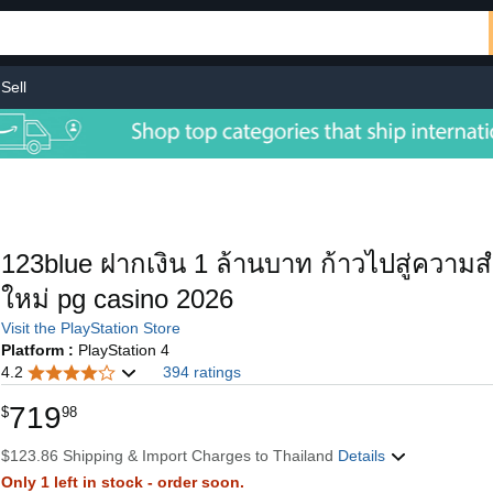
Sell
123blue ฝากเงิน 1 ล้านบาท ก้าวไปสู่ความส
ใหม่ pg casino 2026
Visit the PlayStation Store
Platform :
PlayStation 4
4.2
394 ratings
719
$
98
$123.86 Shipping & Import Charges to Thailand
Details
Only 1 left in stock - order soon.