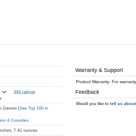
Warranty & Support
Product Warranty: For warranty
Feedback
394 ratings
s
Would you like to
tell us abou
eo Games (
See Top 100 in
tion 4 Consoles
 inches; 7.41 ounces