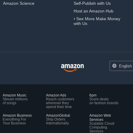
Amazon Science
Self-Publish with Us
Host an Amazon Hub
›
See More Make Money
with Us
English
Amazon Music
Amazon Ads
6pm
Stream millions
Reach customers
Score deals
of songs
wherever they
on fashion brands
spend their time
Amazon Business
AmazonGlobal
Amazon Web
Everything For
Ship Orders
Services
Your Business
Internationally
Scalable Cloud
Computing
Services