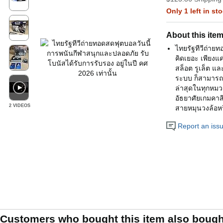
Only 1 left in st
About this ite
ไทยรัฐทีวีถ่ายท
คิดเยอะ เพียงแ
สล็อต รูเล็ต แล
ระบบ ก็สามารถท
ล่าสุดในทุกหมว
อัธยาศัยเกมคาส
2 VIDEOS
สายหมุนวงล้อห
Report an issue
Customers who bought this item also bough