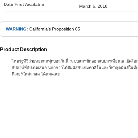
Date First Available
March 6, 2018
WARNING
:
California’s Proposition 65
Product Description
ไทยรัฐทีวีถ่ายทอดสดฟุตบอลวันนี้ ระบบสมาชิกออกแบบมาเพื่อคุณ เปิดโอ
สัปดาห์ที่อัปเดตเสมอ นอกจากได้สัมผัสกับเกมคาสิโนและกีฬาสุดมันส์ในที
ฟีเจอร์ใหม่ล่าสุด ได้หมดเลย