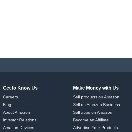
Get to Know Us
Make Money with Us
Careers
Sell products on Amazon
Blog
Sell on Amazon Business
About Amazon
Sell apps on Amazon
Investor Relations
Become an Affiliate
Amazon Devices
Advertise Your Products