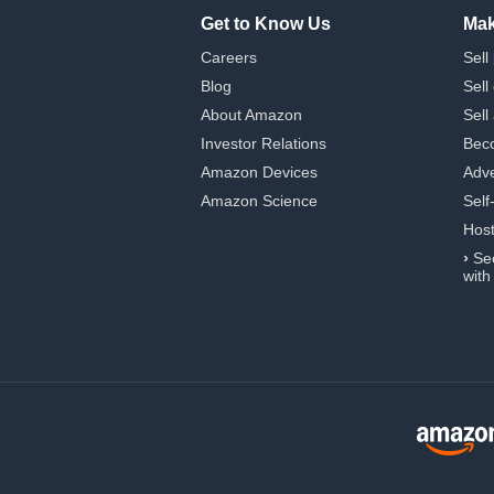
Get to Know Us
Mak
Careers
Sell
Blog
Sell
About Amazon
Sell
Investor Relations
Beco
Amazon Devices
Adve
Amazon Science
Self
Hos
›
Se
with