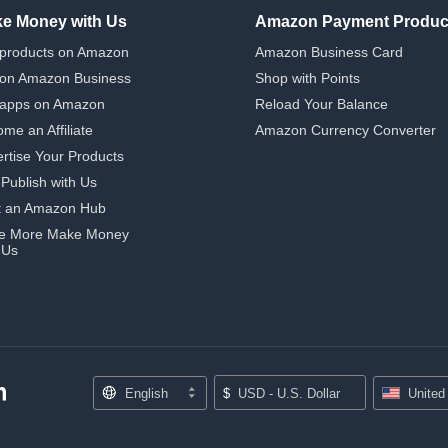
e Money with Us
Amazon Payment Produc
 products on Amazon
Amazon Business Card
 on Amazon Business
Shop with Points
 apps on Amazon
Reload Your Balance
me an Affiliate
Amazon Currency Converter
rtise Your Products
-Publish with Us
t an Amazon Hub
e More Make Money
 Us
English
$
USD - U.S. Dollar
United