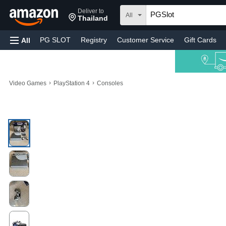
Deliver to
All
Thailand
PG SLOT
Registry
Customer Service
Gift Cards
All
›
›
Video Games
PlayStation 4
Consoles