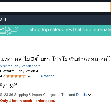
Sell
แทงบอล-ไม่มีขั้นต่ํา โปรโมชั่นฝากถอน ออโ
Visit the PlayStation Store
Platform :
PlayStation 4
4.2
394 ratings
719
$
98
$123.86 Shipping & Import Charges to Thailand
Details
Only 1 left in stock - order soon.