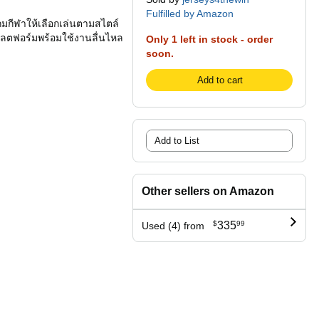
Fulfilled by Amazon
เกมกีฬาให้เลือกเล่นตามสไตล์
พลตฟอร์มพร้อมใช้งานลื่นไหล
Only 1 left in stock - order
soon.
Add to cart
Add to List
Other sellers on Amazon
$
335
99
Used (4) from