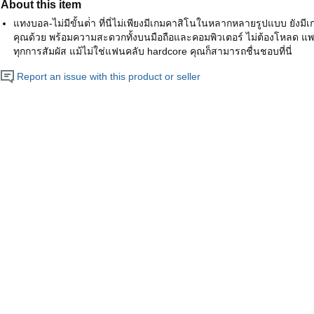
About this item
แทงบอล-ไม่มีขั้นต่ํา ที่นี่ไม่เพียงมีเกมคาสิโนในหลากหลายรูปแบบ ยังมี
คุณด้วย พร้อมความสะดวกทั้งบนมือถือและคอมพิวเตอร์ ไม่ต้องโหลด แ
ทุกการสัมผัส แม้ไม่ใช่แฟนคลับ hardcore คุณก็สามารถชื่นชอบที่นี่
Report an issue with this product or seller