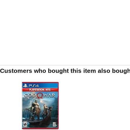
Customers who bought this item also bough