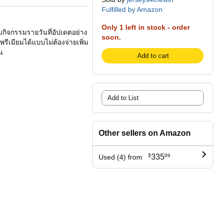
Fulfilled by Amazon
Only 1 left in stock - order
มกิจกรรมรายวันที่อัปเดตอย่าง
soon.
มพรีเมียมได้แบบไม่ต้องจ่ายเพิ่ม
น
Add to cart
Add to List
Other sellers on Amazon
$
335
99
Used (4) from