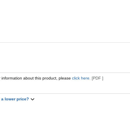
 information about this product, please
click here.
[PDF ]
t a lower price?