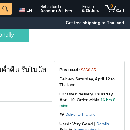
0
Returns
Hello, sign in
EN
& Orders
Cart
Account & Lists
Get free shipping to Thailand
่ำคืน รับโบนัส
Buy used:
$860.85
Delivery
Saturday, April 12
to
Thailand
Or fastest delivery
Thursday,
April 10
. Order within
16 hrs 8
mins
Deliver to
Thailand
Used: Very Good
|
Details
Sold by
jerseys4thewin