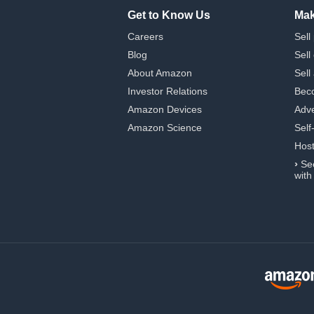
Get to Know Us
Mak
Careers
Sell
Blog
Sell
About Amazon
Sell
Investor Relations
Beco
Amazon Devices
Adve
Amazon Science
Self
Hos
›
Se
with