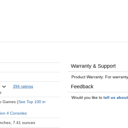
Warranty & Support
Product Warranty: For warranty
Feedback
394 ratings
s
Would you like to
tell us abou
eo Games (
See Top 100 in
tion 4 Consoles
 inches; 7.41 ounces