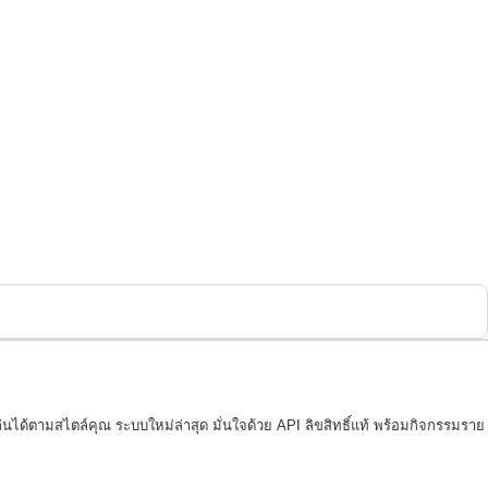
ด้ตามสไตล์คุณ ระบบใหม่ล่าสุด มั่นใจด้วย API ลิขสิทธิ์แท้ พร้อมกิจกรรมราย