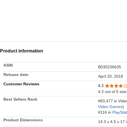
Product information
ASIN
B030236635
Release date
April 20, 2018
Customer Reviews
4.2
4.2 out of 5 star
Best Sellers Rank
#83,477 in Vid
Video Games
)
#116 in
PlaySta
Product Dimensions
14.3 x 4.5 x 17