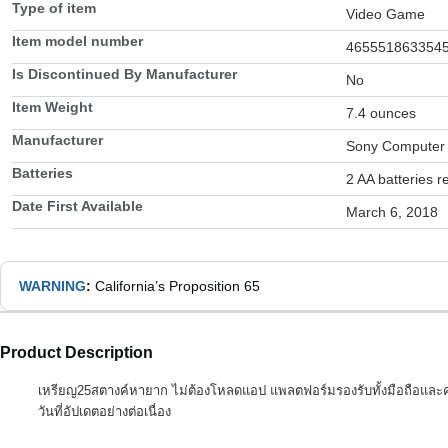
Type of item
Video Game
Item model number
465551863354
Is Discontinued By Manufacturer
No
Item Weight
7.4 ounces
Manufacturer
Sony Computer 
Batteries
2 AA batteries r
Date First Available
March 6, 2018
WARNING
:
California’s Proposition 65
Product Description
เหรียญ25สตางค์หายาก ไม่ต้องโหลดแอป แพลตฟอร์มรองรับทั้งมือถือและคอม
วันที่อัปเดตอย่างต่อเนื่อง