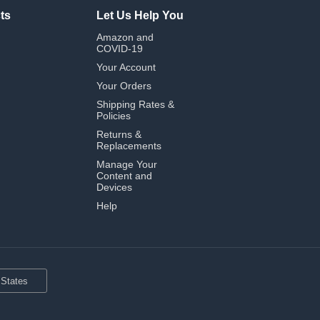
ts
Let Us Help You
Amazon and
COVID-19
Your Account
Your Orders
Shipping Rates &
Policies
Returns &
Replacements
Manage Your
Content and
Devices
Help
 States