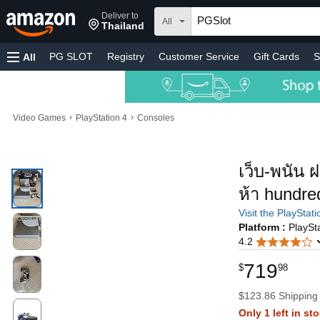
Deliver to
All
Thailand
PG SLOT
Registry
Customer Service
Gift Cards
S
All
›
›
Video Games
PlayStation 4
Consoles
เว็บ-พนัน 
ห้า hundre
Visit the PlayStat
Platform :
PlaySt
4.2
719
$
98
$123.86 Shipping
Only 1 left in st