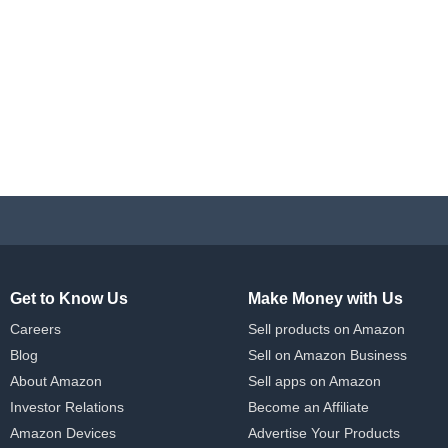
Get to Know Us
Make Money with Us
Careers
Sell products on Amazon
Blog
Sell on Amazon Business
About Amazon
Sell apps on Amazon
Investor Relations
Become an Affiliate
Amazon Devices
Advertise Your Products