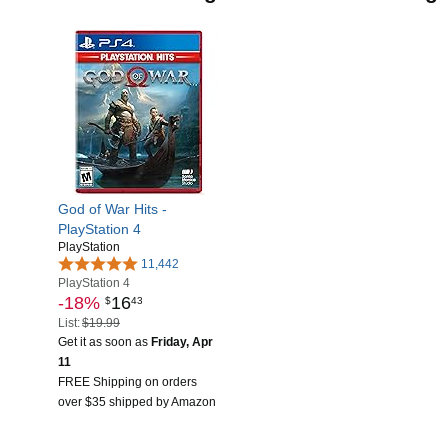
God of War Hits -
PlayStation 4
PlayStation
11,442
PlayStation 4
-18%
16
$
43
List:
$19.99
Get it as soon as
Friday, Apr
11
FREE Shipping on orders
over $35 shipped by Amazon