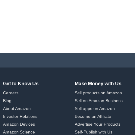
Get to Know Us
Make Money with Us
Careers
Sell products on Amazon
Blog
Sell on Amazon Business
About Amazon
Sell apps on Amazon
Investor Relations
Become an Affiliate
Amazon Devices
Advertise Your Products
Amazon Science
Self-Publish with Us