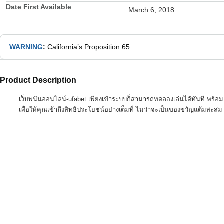
Date First Available
March 6, 2018
WARNING
:
California’s Proposition 65
Product Description
เว็บพนันออนไลน์-ufabet เพียงเข้าระบบก็สามารถทดลองเล่นได้ทันที พร้
เพื่อให้คุณเข้าถึงสิทธิประโยชน์อย่างเต็มที่ ไม่ว่าจะเป็นของขวัญแต้มสะส