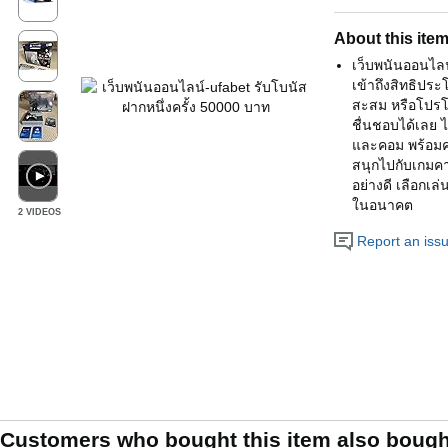
About this ite
เว็บพนันออนไล
เข้าถึงสิทธิประ
สะสม หรือโปรโม
ชื่นชอบได้เลย 
และคอม พร้อม
สนุกไปกับเกมคาส
อย่างดี เลือกเ
ในอนาคต
2 VIDEOS
Report an issue
Customers who bought this item also bough