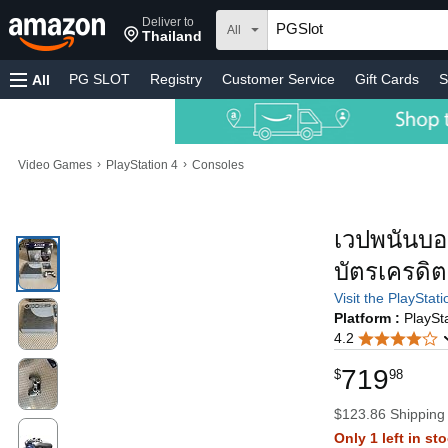
Deliver to
All
Thailand
PG SLOT
Registry
Customer Service
Gift Cards
S
All
›
›
Video Games
PlayStation 4
Consoles
เวปพนันบอ
บัตรเครดิ
Visit the PlayStat
Platform :
PlaySt
4.2
719
$
98
$123.86 Shipping
Only 1 left in st