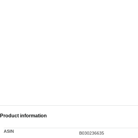
Product information
ASIN
B030236635