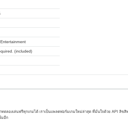
5
Entertainment
equired. (included)
ลองเล่นฟรีทุกเกมได้ เราเป็นแพลตฟอร์มเกมใหม่ล่าสุด ที่มั่นใจด้วย API ลิขสิทธิ์แ
ิ่มอีก