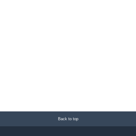
Back to top