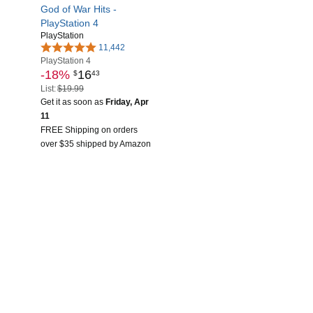
God of War Hits -
PlayStation 4
PlayStation
11,442
PlayStation 4
-18%
16
$
43
List:
$19.99
Get it as soon as
Friday, Apr
11
FREE Shipping on orders
over $35 shipped by Amazon