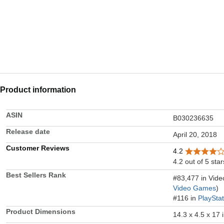
Product information
ASIN
B030236635
Release date
April 20, 2018
Customer Reviews
4.2
4.2 out of 5 star
Best Sellers Rank
#83,477 in Vid
Video Games
)
#116 in
PlaySta
Product Dimensions
14.3 x 4.5 x 17