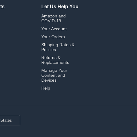
ts
Let Us Help You
Amazon and
COVID-19
Your Account
Your Orders
Shipping Rates &
Policies
Returns &
Replacements
Manage Your
Content and
Devices
Help
 States