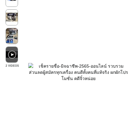
2 VIDEOS