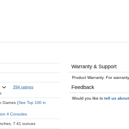
Warranty & Support
Product Warranty: For warranty
Feedback
394 ratings
s
Would you like to
tell us abou
eo Games (
See Top 100 in
tion 4 Consoles
 inches; 7.41 ounces