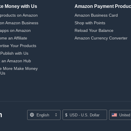
e Money with Us
Amazon Payment Produc
 products on Amazon
Amazon Business Card
 on Amazon Business
Shop with Points
 apps on Amazon
Reload Your Balance
me an Affiliate
Amazon Currency Converter
rtise Your Products
-Publish with Us
t an Amazon Hub
e More Make Money
 Us
English
$
USD - U.S. Dollar
United