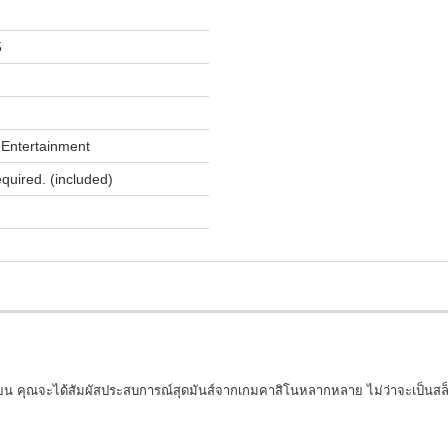
5
Entertainment
equired. (included)
น คุณจะได้สัมผัสประสบการณ์สุดมันส์จากเกมคาสิโนหลากหลาย ไม่ว่าจะเป็นสล็อต ร