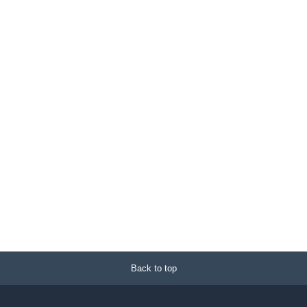
Back to top