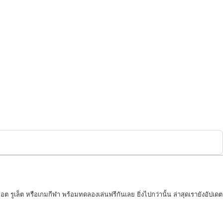
ูเล็ต หรือเกมกีฬา พร้อมทดลองเล่นฟรีกันเลย ยิ่งไปกว่านั้น ล่าสุดเรายังอัปเดต