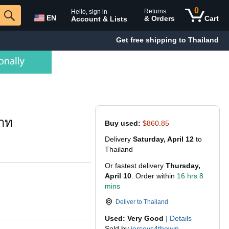
0
Returns
Hello, sign in
EN
& Orders
Cart
Account & Lists
Get free shipping to Thailand
บาท
Buy used:
$860.85
Delivery
Saturday, April 12
to
Thailand
Or fastest delivery
Thursday,
April 10
. Order within
16 hrs 8
mins
Deliver to
Thailand
Used: Very Good
|
Details
Sold by
jerseys4thewin