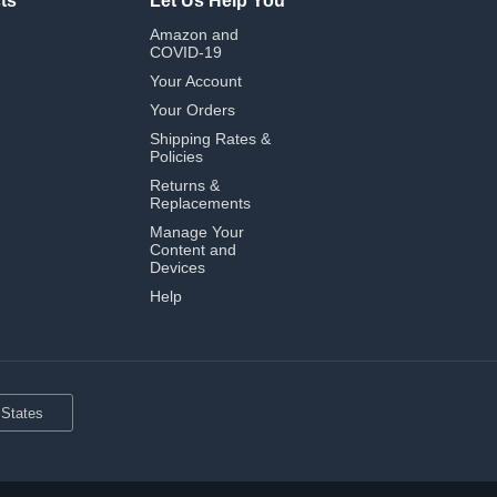
ts
Let Us Help You
Amazon and
COVID-19
Your Account
Your Orders
Shipping Rates &
Policies
Returns &
Replacements
Manage Your
Content and
Devices
Help
 States