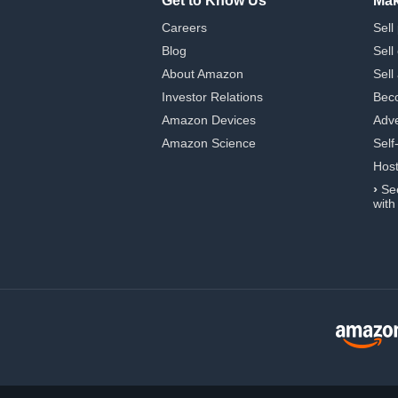
Get to Know Us
Mak
Careers
Sell
Blog
Sell
About Amazon
Sell
Investor Relations
Beco
Amazon Devices
Adve
Amazon Science
Self
Hos
›
Se
with