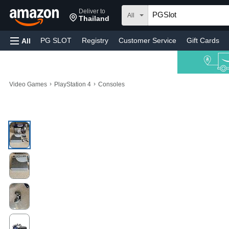
Deliver to
All
Thailand
PG SLOT
Registry
Customer Service
Gift Cards
All
›
›
Video Games
PlayStation 4
Consoles