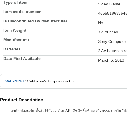
Type of item
Video Game
Item model number
465551863354
Is Discontinued By Manufacturer
No
Item Weight
7.4 ounces
Manufacturer
Sony Computer 
Batteries
2 AA batteries r
Date First Available
March 6, 2018
WARNING
:
California’s Proposition 65
Product Description
อาก้า ปลอดภัย มั่นใจไร้กังวล ด้วย API ลิขสิทธิ์แท้ และกิจกรรมรายวันอั