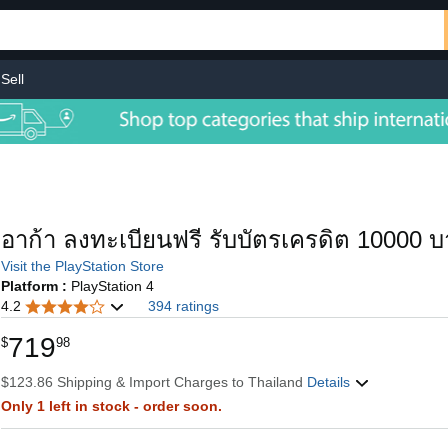
Sell
อาก้า ลงทะเบียนฟรี รับบัตรเครดิต 10000 
Visit the PlayStation Store
Platform :
PlayStation 4
4.2
394 ratings
719
$
98
$123.86 Shipping & Import Charges to Thailand
Details
Only 1 left in stock - order soon.