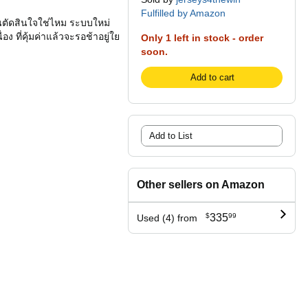
Fulfilled by Amazon
อนตัดสินใจใช่ไหม ระบบใหม่
อง ที่คุ้มค่าแล้วจะรอช้าอยู่ใย
Only 1 left in stock - order
soon.
Add to cart
Add to List
Other sellers on Amazon
$
335
99
Used (4) from