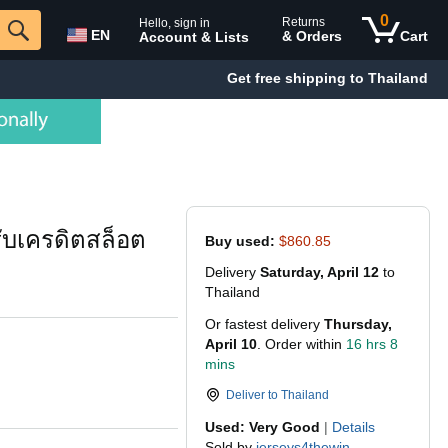
0
Returns
Hello, sign in
EN
& Orders
Cart
Account & Lists
Get free shipping to Thailand
รับเครดิตสล็อต
Buy used:
$860.85
Delivery
Saturday, April 12
to
Thailand
Or fastest delivery
Thursday,
April 10
. Order within
16 hrs 8
mins
Deliver to
Thailand
Used: Very Good
|
Details
Sold by
jerseys4thewin