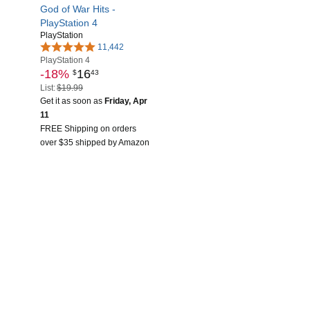
God of War Hits -
PlayStation 4
PlayStation
11,442
PlayStation 4
-18%
16
$
43
List:
$19.99
Get it as soon as
Friday, Apr
11
FREE Shipping on orders
over $35 shipped by Amazon