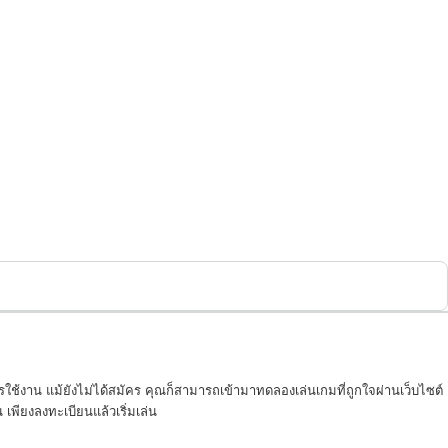
้งาน แม้ยังไม่ได้สมัคร คุณก็สามารถเข้ามาทดลองเล่นเกมที่ถูกใจผ่านเว็บไซต์
 เพียงลงทะเบียนแล้วเริ่มเล่น