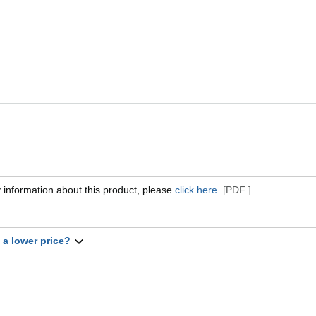
 information about this product, please
click here.
[PDF ]
t a lower price?