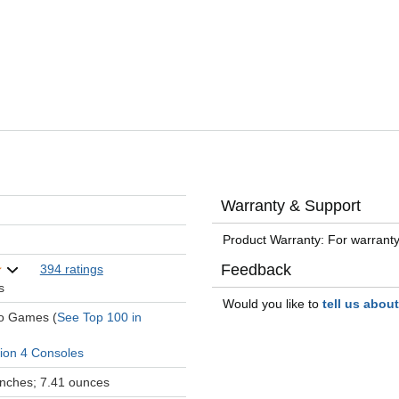
Warranty & Support
Product Warranty: For warranty
Feedback
394 ratings
s
Would you like to
tell us abou
eo Games (
See Top 100 in
tion 4 Consoles
 inches; 7.41 ounces