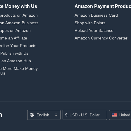
e Money with Us
Amazon Payment Produc
 products on Amazon
Amazon Business Card
 on Amazon Business
Shop with Points
 apps on Amazon
Reload Your Balance
me an Affiliate
Amazon Currency Converter
rtise Your Products
-Publish with Us
t an Amazon Hub
e More Make Money
 Us
English
$
USD - U.S. Dollar
United