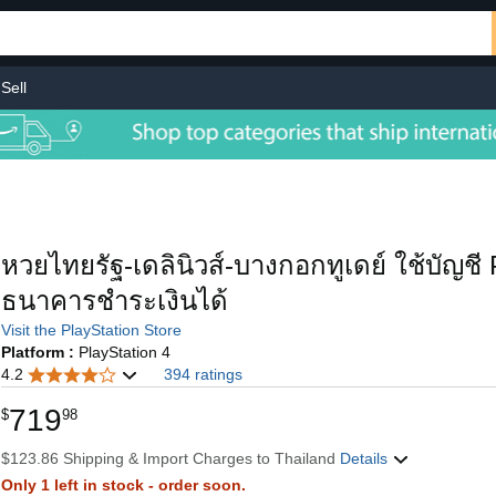
Sell
หวยไทยรัฐ-เดลินิวส์-บางกอกทูเดย์ ใช้บัญชี
ธนาคารชำระเงินได้
Visit the PlayStation Store
Platform :
PlayStation 4
4.2
394 ratings
719
$
98
$123.86 Shipping & Import Charges to Thailand
Details
Only 1 left in stock - order soon.