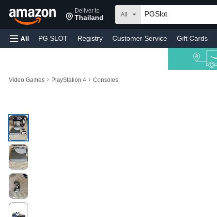
Deliver to
All
Thailand
PG SLOT
Registry
Customer Service
Gift Cards
All
›
›
Video Games
PlayStation 4
Consoles