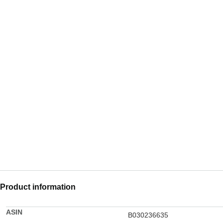
Product information
ASIN
B030236635