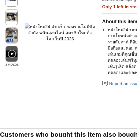
Only 1 left in st
About this ite
หนังใหม่24 ระบ
ประโยชน์อย่างเ
รายสัปดาห์ ที่
มือถือและคอม 
เล่นเกมที่คุณช
ทดลองเล่นฟรีทุก
2 VIDEOS
เล่นรูเล็ต สล็อต
ทดลองและของข
Report an issue
Customers who bought this item also bough