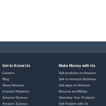
Get to Know Us
Make Money with Us
Careers
Sell products on Amazon
Blog
Sell on Amazon Business
About Amazon
Sell apps on Amazon
Investor Relations
Become an Affiliate
Amazon Devices
Advertise Your Products
Amazon Science
Self-Publish with Us