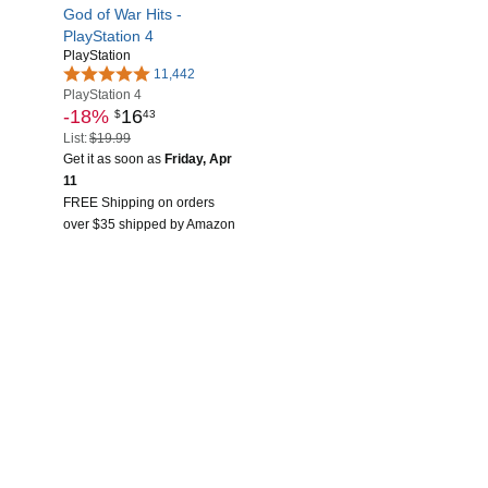
God of War Hits -
PlayStation 4
PlayStation
11,442
PlayStation 4
-18%
16
$
43
List:
$19.99
Get it as soon as
Friday, Apr
11
FREE Shipping on orders
over $35 shipped by Amazon