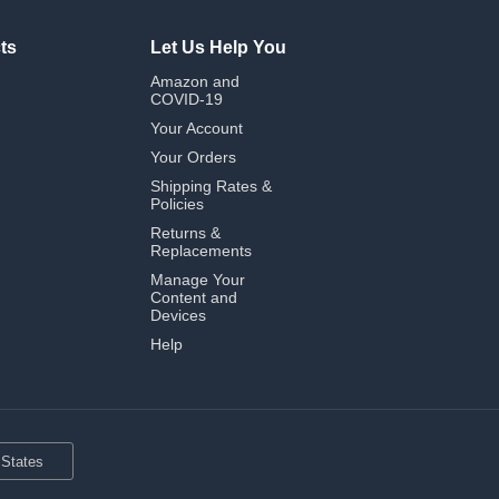
ts
Let Us Help You
Amazon and
COVID-19
Your Account
Your Orders
Shipping Rates &
Policies
Returns &
Replacements
Manage Your
Content and
Devices
Help
 States