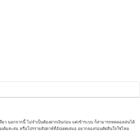
เดียว นอกจากนี้ ไม่จำเป็นต้องฝากเงินก่อน แค่เข้าระบบ ก็สามารถทดลองเล่นได้
ัญแต้มสะสม หรือโปรรายสัปดาห์ที่อัปเดตเสมอ อยากลองก่อนตัดสินใจใช่ไหม