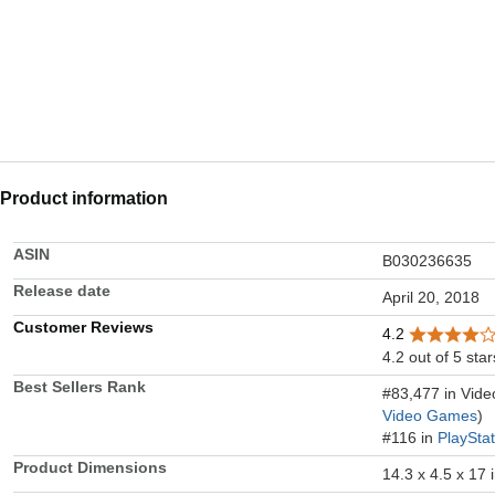
Product information
ASIN
B030236635
Release date
April 20, 2018
Customer Reviews
4.2
4.2 out of 5 star
Best Sellers Rank
#83,477 in Vid
Video Games
)
#116 in
PlaySta
Product Dimensions
14.3 x 4.5 x 17