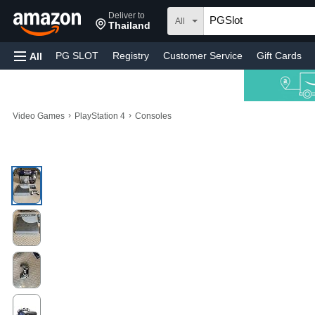
Deliver to
All
Thailand
PG SLOT
Registry
Customer Service
Gift Cards
All
›
›
Video Games
PlayStation 4
Consoles