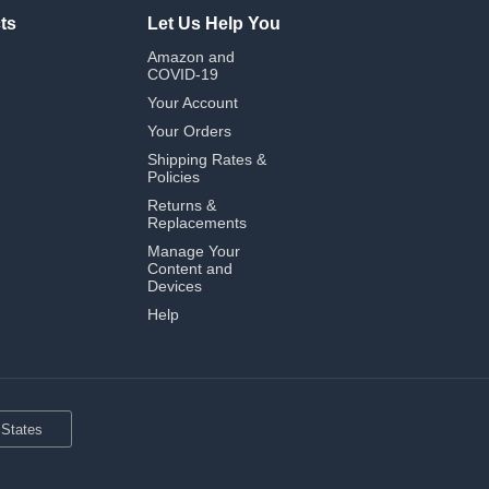
ts
Let Us Help You
Amazon and
COVID-19
Your Account
Your Orders
Shipping Rates &
Policies
Returns &
Replacements
Manage Your
Content and
Devices
Help
 States