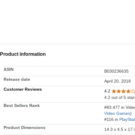
Product information
ASIN
B030236635
Release date
April 20, 2018
Customer Reviews
4.2
4.2 out of 5 star
Best Sellers Rank
#83,477 in Vid
Video Games
)
#116 in
PlaySta
Product Dimensions
14.3 x 4.5 x 17