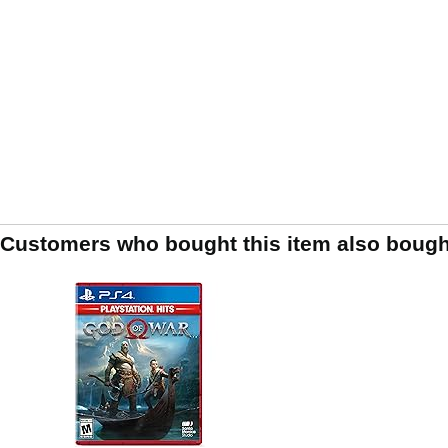
Customers who bought this item also bough