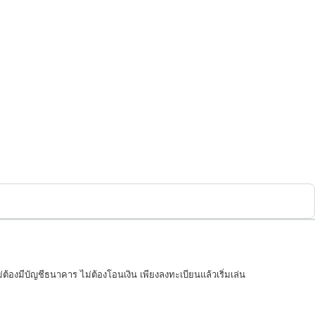
ม่ต้องมีบัญชีธนาคาร ไม่ต้องโอนเงิน เพียงลงทะเบียนแล้วเริ่มเล่น