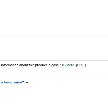
 information about this product, please
click here.
[PDF ]
t a lower price?