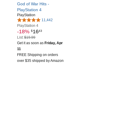
God of War Hits -
PlayStation 4
PlayStation
11,442
PlayStation 4
-18%
16
$
43
List:
$19.99
Get it as soon as
Friday, Apr
11
FREE Shipping on orders
over $35 shipped by Amazon