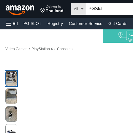
Deliver to
All
Thailand
PG SLOT
Registry
Customer Service
Gift Cards
All
›
›
Video Games
PlayStation 4
Consoles