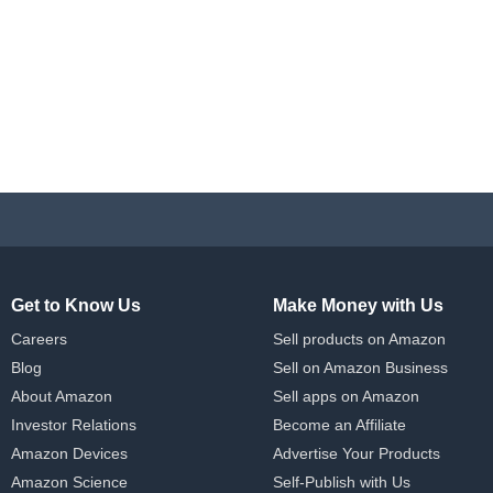
Get to Know Us
Make Money with Us
Careers
Sell products on Amazon
Blog
Sell on Amazon Business
About Amazon
Sell apps on Amazon
Investor Relations
Become an Affiliate
Amazon Devices
Advertise Your Products
Amazon Science
Self-Publish with Us