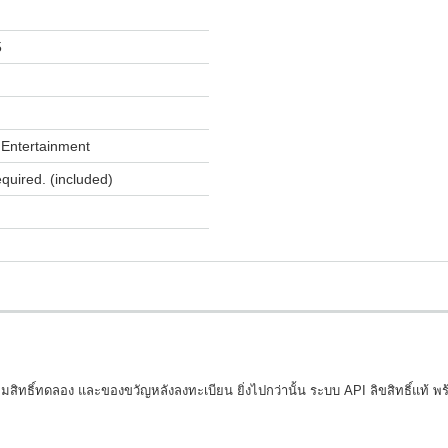
5
Entertainment
equired. (included)
อมสิทธิ์ทดลอง และของขวัญหลังลงทะเบียน ยิ่งไปกว่านั้น ระบบ API ลิขสิทธิ์แท้ พ