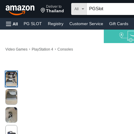
Deliver to
All
Thailand
PG SLOT
Registry
Customer Service
Gift Cards
All
›
›
Video Games
PlayStation 4
Consoles