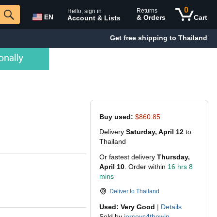
0
Returns
Hello, sign in
EN
& Orders
Cart
Account & Lists
Get free shipping to Thailand
Buy used:
$860.85
Delivery
Saturday, April 12
to
Thailand
Or fastest delivery
Thursday,
April 10
. Order within
16 hrs 8
mins
Deliver to
Thailand
Used: Very Good
|
Details
Sold by
jerseys4thewin