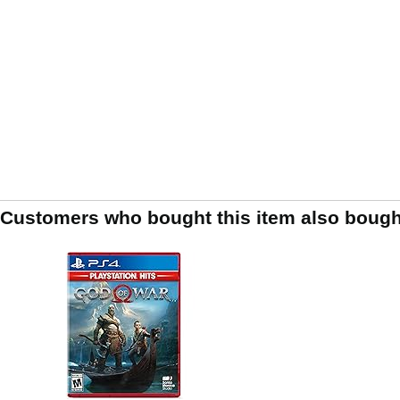
Customers who bought this item also bough