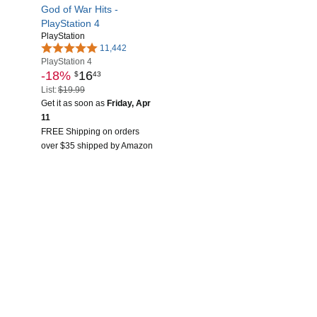
God of War Hits -
PlayStation 4
PlayStation
11,442
PlayStation 4
-18%
16
$
43
List:
$19.99
Get it as soon as
Friday, Apr
11
FREE Shipping on orders
over $35 shipped by Amazon