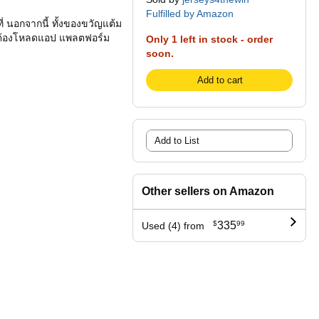
Fulfilled by Amazon
่ นอกจากนี้ ทั้งของขวัญแต้ม
ม่ต้องโหลดแอป แพลตฟอร์ม
Only 1 left in stock - order
soon.
Add to cart
Add to List
Other sellers on Amazon
$
335
99
Used (4) from