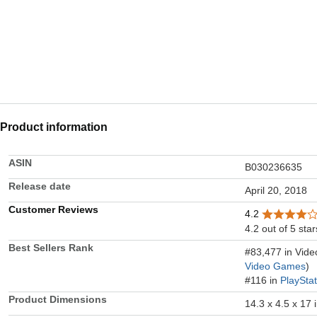
Product information
ASIN
B030236635
Release date
April 20, 2018
Customer Reviews
4.2
4.2 out of 5 star
Best Sellers Rank
#83,477 in Vid
Video Games
)
#116 in
PlaySta
Product Dimensions
14.3 x 4.5 x 17