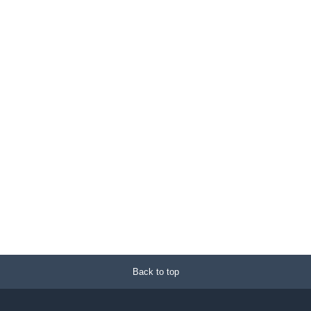
Back to top