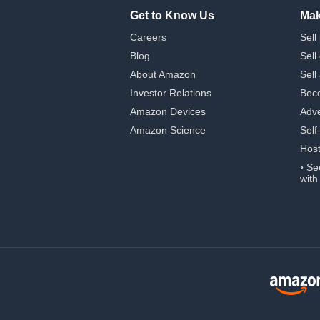
Get to Know Us
Mak
Careers
Sell
Blog
Sell
About Amazon
Sell
Investor Relations
Beco
Amazon Devices
Adve
Amazon Science
Self
Hos
›
Se
with