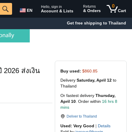
0
Returns
Hello, sign in
EN
& Orders
Cart
Account & Lists
Get free shipping to Thailand
 2026 ส่งเงิน
Buy used:
$860.85
Delivery
Saturday, April 12
to
Thailand
Or fastest delivery
Thursday,
April 10
. Order within
16 hrs 8
mins
Deliver to
Thailand
Used: Very Good
|
Details
Sold by
jerseys4thewin