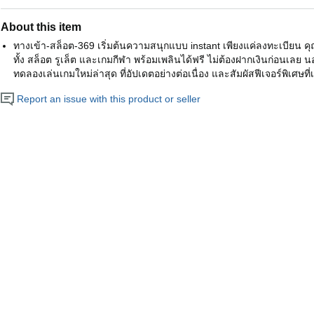
About this item
ทางเข้า-สล็อต-369 เริ่มต้นความสนุกแบบ instant เพียงแค่ลงทะเบียน 
ทั้ง สล็อต รูเล็ต และเกมกีฬา พร้อมเพลินได้ฟรี ไม่ต้องฝากเงินก่อนเลย 
ทดลองเล่นเกมใหม่ล่าสุด ที่อัปเดตอย่างต่อเนื่อง และสัมผัสฟีเจอร์พิเศษที่เ
Report an issue with this product or seller