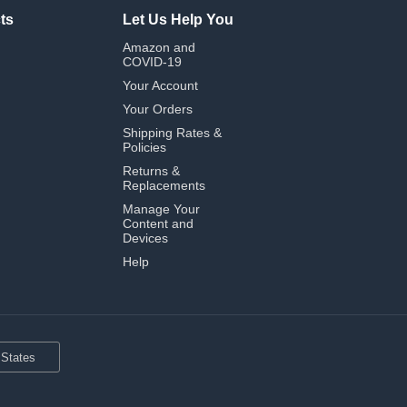
ts
Let Us Help You
Amazon and
COVID-19
Your Account
Your Orders
Shipping Rates &
Policies
Returns &
Replacements
Manage Your
Content and
Devices
Help
 States