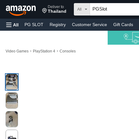
Deliver to
All
Thailand
PG SLOT
Registry
Customer Service
Gift Cards
All
›
›
Video Games
PlayStation 4
Consoles