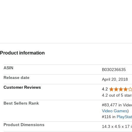
Product information
ASIN
B030236635
Release date
April 20, 2018
Customer Reviews
4.2
4.2 out of 5 star
Best Sellers Rank
#83,477 in Vid
Video Games
)
#116 in
PlaySta
Product Dimensions
14.3 x 4.5 x 17