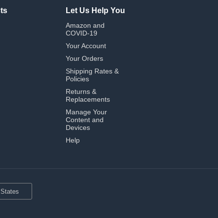
ts
Let Us Help You
Amazon and
COVID-19
Your Account
Your Orders
Shipping Rates &
Policies
Returns &
Replacements
Manage Your
Content and
Devices
Help
 States