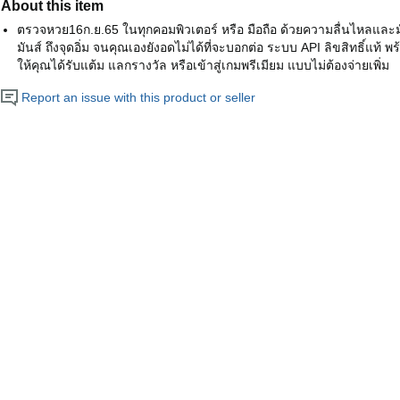
About this item
ตรวจหวย16ก.ย.65 ในทุกคอมพิวเตอร์ หรือ มือถือ ด้วยความลื่นไหลและมั
มันส์ ถึงจุดอิ่ม จนคุณเองยังอดไม่ได้ที่จะบอกต่อ ระบบ API ลิขสิทธิ์แท้ พ
ให้คุณได้รับแต้ม แลกรางวัล หรือเข้าสู่เกมพรีเมียม แบบไม่ต้องจ่ายเพิ่ม
Report an issue with this product or seller