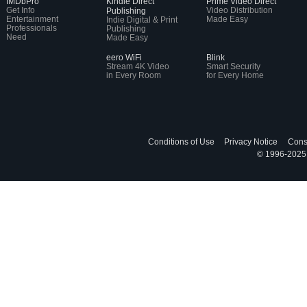
IMDbPro
Kindle Direct
Prime Video Direct
Get Info
Video Distribution
Publishing
Entertainment
Made Easy
Indie Digital & Print
Professionals
Publishing
Need
Made Easy
eero WiFi
Blink
Stream 4K Video
Smart Security
in Every Room
for Every Home
Conditions of Use
Privacy Notice
Cons
© 1996-2025, 