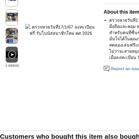
About this ite
ตรวจหวยวันที่1
มือถือและคอม 
สำหรับคนที่ชื่น
มั่นใจได้ในคุณ
ทดลองเล่นฟรีแบ
ไม่ว่าจะสายหมุน
เมื่อลงทะเบียน
2 VIDEOS
Report an issue
Customers who bought this item also bough