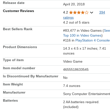
Release date
April 20, 2018
Customer Reviews
4.2
394
ratings
4.2 out of 5 stars
Best Sellers Rank
#83,477 in Video Games (
See
Top 100 in Video Games
)
#116 in
PlayStation 4 Console
Product Dimensions
14.3 x 4.5 x 17 inches; 7.41
ounces
Type of item
Video Game
Item model number
4655518633545
Is Discontinued By Manufacturer
No
Item Weight
7.4 ounces
Manufacturer
Sony Computer Entertainmen
Batteries
2 AA batteries required.
(included)