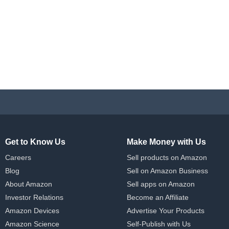
Get to Know Us
Make Money with Us
Careers
Sell products on Amazon
Blog
Sell on Amazon Business
About Amazon
Sell apps on Amazon
Investor Relations
Become an Affiliate
Amazon Devices
Advertise Your Products
Amazon Science
Self-Publish with Us