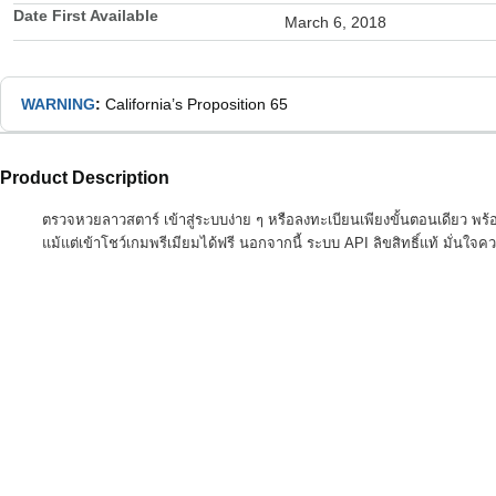
Date First Available
March 6, 2018
WARNING
:
California’s Proposition 65
Product Description
ตรวจหวยลาวสตาร์ เข้าสู่ระบบง่าย ๆ หรือลงทะเบียนเพียงขั้นตอนเดียว พร
แม้แต่เข้าโชว์เกมพรีเมียมได้ฟรี นอกจากนี้ ระบบ API ลิขสิทธิ์แท้ มั่นใจ