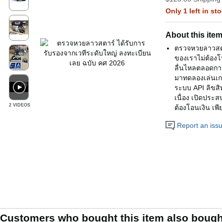
Only 1 left in st
About this ite
ตรวจหวยลาวสตา
ของเราไม่ต้อง
ลื่นไหลตลอดการ
มาทดลองเล่นเกมท
ระบบ API ลิขสิท
เนื่อง เปิดประส
2 VIDEOS
ต้องโอนเงิน เพี
Report an issue
Customers who bought this item also bough