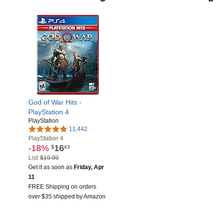
God of War Hits -
PlayStation 4
PlayStation
11,442
PlayStation 4
-18%
16
$
43
List:
$19.99
Get it as soon as
Friday, Apr
11
FREE Shipping on orders
over $35 shipped by Amazon