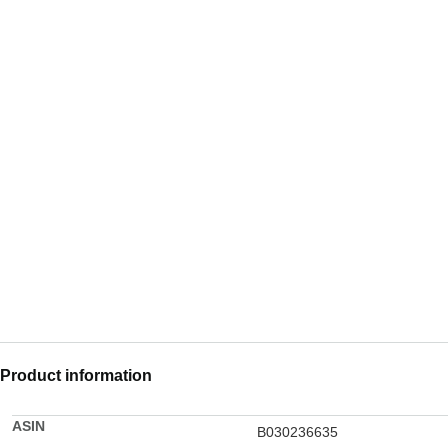
Product information
ASIN
B030236635