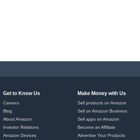
Get to Know Us
Make Money with Us
Careers
Sell products on Amazon
Blog
Sell on Amazon Business
About Amazon
Sell apps on Amazon
Investor Relations
Become an Affiliate
Amazon Devices
Advertise Your Products