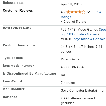
Release date
April 20, 2018
Customer Reviews
4.2
394
ratings
4.2 out of 5 stars
Best Sellers Rank
#83,477 in Video Games (
See
Top 100 in Video Games
)
#116 in
PlayStation 4 Console
Product Dimensions
14.3 x 4.5 x 17 inches; 7.41
ounces
Type of item
Video Game
Item model number
4655518633545
Is Discontinued By Manufacturer
No
Item Weight
7.4 ounces
Manufacturer
Sony Computer Entertainmen
Batteries
2 AA batteries required.
(included)