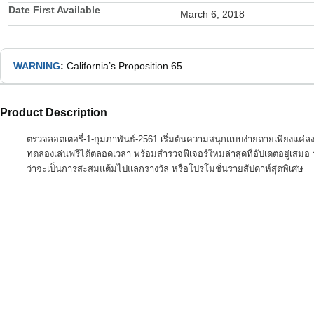
Date First Available
March 6, 2018
WARNING
:
California’s Proposition 65
Product Description
ตรวจลอตเตอรี่-1-กุมภาพันธ์-2561 เริ่มต้นความสนุกแบบง่ายดายเพียงแค่ล
ทดลองเล่นฟรีได้ตลอดเวลา พร้อมสำรวจฟีเจอร์ใหม่ล่าสุดที่อัปเดตอยู่เสมอ ร
ว่าจะเป็นการสะสมแต้มไปแลกรางวัล หรือโปรโมชั่นรายสัปดาห์สุดพิเศษ