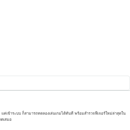
าย แค่เข้าระบบ ก็สามารถทดลองเล่นเกมได้ทันที พร้อมสำรวจฟีเจอร์ใหม่ล่าสุดใน
เดตเสมอ