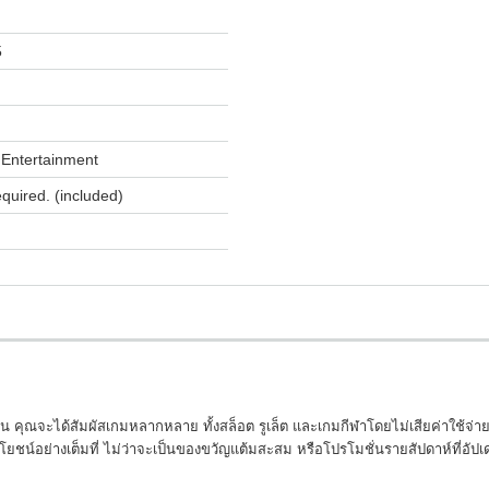
5
Entertainment
equired. (included)
ยน คุณจะได้สัมผัสเกมหลากหลาย ทั้งสล็อต รูเล็ต และเกมกีฬาโดยไม่เสียค่าใช้จ่
ชน์อย่างเต็มที่ ไม่ว่าจะเป็นของขวัญแต้มสะสม หรือโปรโมชั่นรายสัปดาห์ที่อัป