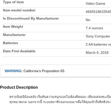
Type of item
Video Game
Item model number
465551863354
Is Discontinued By Manufacturer
No
Item Weight
7.4 ounces
Manufacturer
Sony Computer 
Batteries
2 AA batteries r
Date First Available
March 6, 2018
WARNING
:
California’s Proposition 65
Product Description
ตรวจนิเคอิย้อนหลัง เริ่มต้นความสนุกแบบไม่ต้องคิดเยอะ เพียงแค่ลงทะเบี
ทุกหมวดเกม นอกจากนี้ ระบบสมาชิกออกแบบมาเพื่อให้คุณเข้าถึงสิทธิประโย