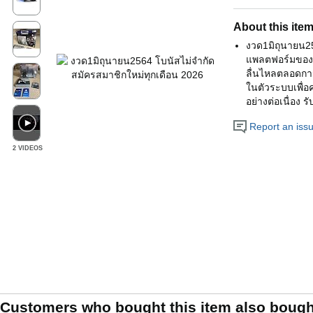
About this ite
งวด1มิถุนายน25
แพลตฟอร์มของเร
ลื่นไหลตลอดการใช
ในตัวระบบเพื่อ
อย่างต่อเนื่อง ร
Report an issue
2 VIDEOS
Customers who bought this item also bough