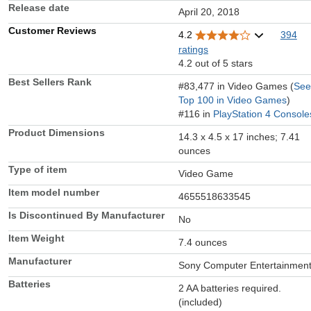
Release date
April 20, 2018
Customer Reviews
4.2
394
ratings
4.2 out of 5 stars
Best Sellers Rank
#83,477 in Video Games (
See
Top 100 in Video Games
)
#116 in
PlayStation 4 Console
Product Dimensions
14.3 x 4.5 x 17 inches; 7.41
ounces
Type of item
Video Game
Item model number
4655518633545
Is Discontinued By Manufacturer
No
Item Weight
7.4 ounces
Manufacturer
Sony Computer Entertainmen
Batteries
2 AA batteries required.
(included)