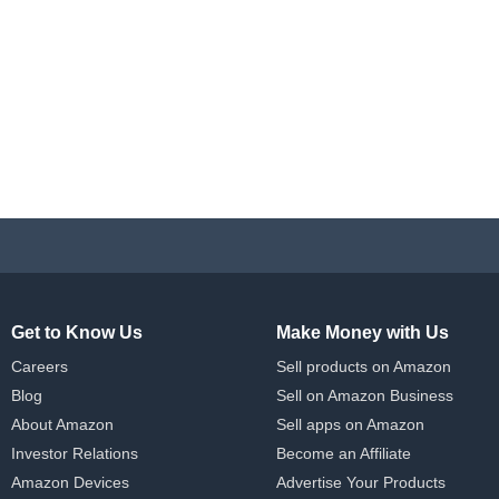
Get to Know Us
Make Money with Us
Careers
Sell products on Amazon
Blog
Sell on Amazon Business
About Amazon
Sell apps on Amazon
Investor Relations
Become an Affiliate
Amazon Devices
Advertise Your Products